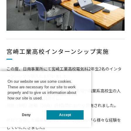
宮崎工業高校インターンシップ実施
この度、日南事業所にて宮崎工業高校電気科2年生2名のインタ
ーンシップの受入れを行いました。
On our website we use some cookies.
These are necessary for our site to work
本インターンシップは、実践的技術の習得や職業系高校生の人
properly and to give us information about
材育成・県内定着を目的とし、
how our site is used.
前後（8月）後期（10月）計8日間にわたり実施されました。
Deny
Accept
学校で習得した知識や技術を実際に活用しながら様々な経験を
していただきました。