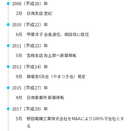
2008（平成20）年
2月
日南支店 登記
2010（平成22）年
6月
甲斐洋子 会長退任、相談役に就任
2011（平成23）年
5月
宮崎支店 佐土原へ新築移転
2012（平成24）年
9月
興電舎OB会（やまつき会）発足
2015（平成27）年
4月
日南事業所 新築移転
2017（平成29）年
5月
野田電機工業株式会社をM&Aにより100％子会社とす
る